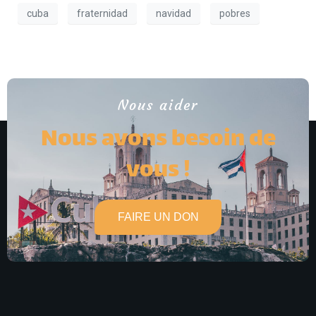
cuba
fraternidad
navidad
pobres
Nous aider
Nous avons besoin de
vous !
FAIRE UN DON