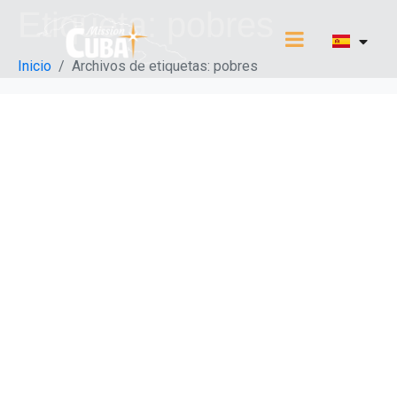
Etiqueta:
pobres
Inicio
Archivos de etiquetas: pobres
Navidad solidaria:
distribución de
canastas
alimentarias a los